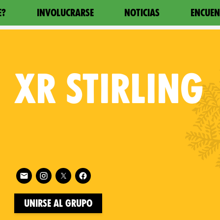
E?
INVOLUCRARSE
NOTICIAS
ENCUEN
XR
STIRLING
Follow XR Stirling on
on
Unirse al grupo