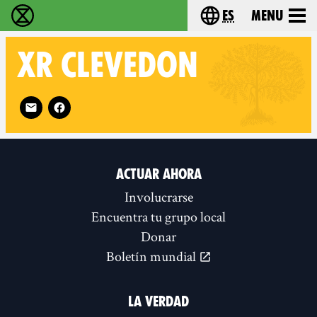
es
Menu
extinction rebellion - Home
Choose your lang
XR
CLEVEDON
Follow XR Clevedon on
ACTUAR AHORA
Involucrarse
Encuentra tu grupo local
Donar
Boletín mundial
LA VERDAD