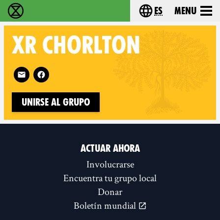
es
Menu
extinction rebellion - Home
Choose your lang
XR
CHORLTON
Follow XR Chorlton on
Unirse al grupo
ACTUAR AHORA
Involucrarse
Encuentra tu grupo local
Donar
Boletín mundial