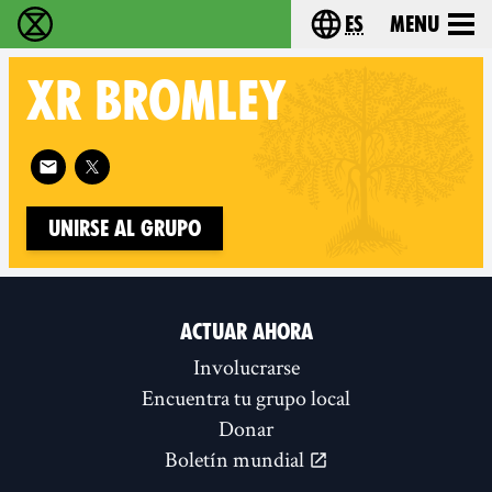
es
Menu
extinction rebellion - Home
Choose your lang
XR
BROMLEY
Follow XR Bromley on
Unirse al grupo
ACTUAR AHORA
Involucrarse
Encuentra tu grupo local
Donar
Boletín mundial