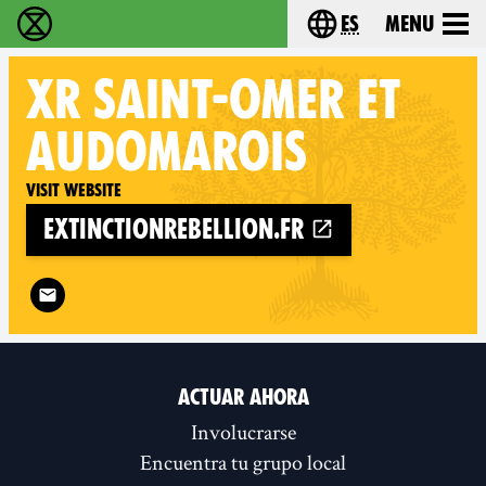
es
Menu
extinction rebellion - Home
Choose your lang
XR
SAINT-OMER ET
AUDOMAROIS
Visit website
extinctionrebellion.fr
Follow XR Saint-Omer et Audomarois on
ACTUAR AHORA
Involucrarse
Encuentra tu grupo local