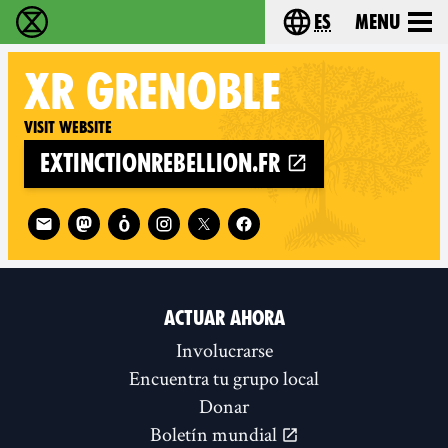
es
Menu
extinction rebellion - Home
Choose your lang
XR
GRENOBLE
Visit website
extinctionrebellion.fr
Follow XR Grenoble on
ACTUAR AHORA
Involucrarse
Encuentra tu grupo local
Donar
Boletín mundial