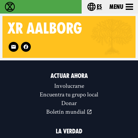
es
Menu
extinction rebellion - Home
Choose your lang
XR
AALBORG
Follow XR Aalborg on
ACTUAR AHORA
Involucrarse
Encuentra tu grupo local
Donar
Boletín mundial
LA VERDAD