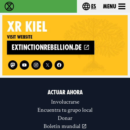
es
Menu
extinction rebellion - Home
Choose your lang
XR
KIEL
Visit website
extinctionrebellion.de
Follow XR Kiel on
ACTUAR AHORA
Involucrarse
Encuentra tu grupo local
Donar
Boletín mundial