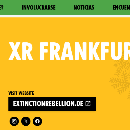
E?
INVOLUCRARSE
NOTICIAS
ENCUEN
XR
FRANKFUR
Visit website
extinctionrebellion.de
Follow XR Frankfurt am Main on