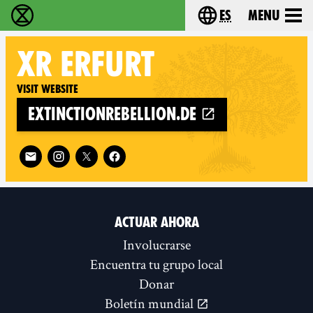
es
Menu
extinction rebellion - Home
Choose your lang
XR
ERFURT
Visit website
extinctionrebellion.de
Follow XR Erfurt on
ACTUAR AHORA
Involucrarse
Encuentra tu grupo local
Donar
Boletín mundial