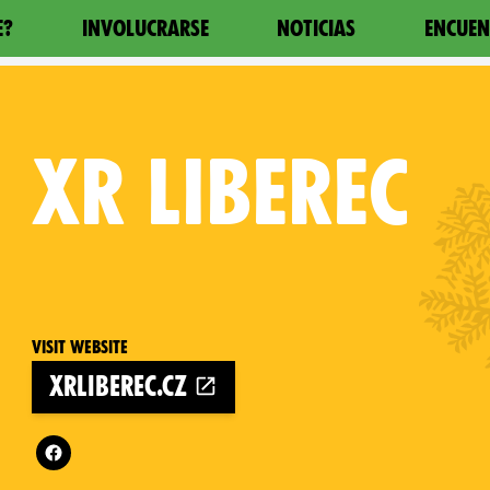
E?
INVOLUCRARSE
NOTICIAS
ENCUEN
XR
LIBEREC
Visit website
xrliberec.cz
 Republic on
Follow XR Liberec on