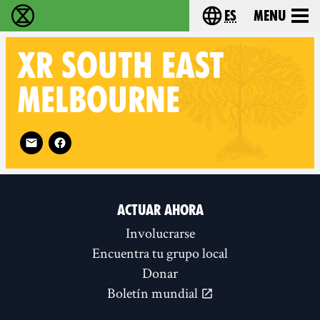
es
Menu
extinction rebellion - Home
Choose your lang
XR
SOUTH EAST
MELBOURNE
Follow XR South East Melbourne on
ACTUAR AHORA
Involucrarse
Encuentra tu grupo local
Donar
Boletín mundial