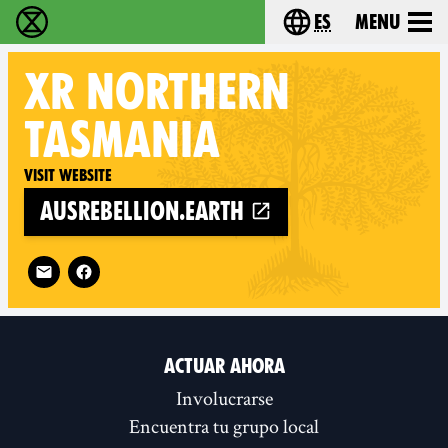
es
Menu
extinction rebellion - Home
Choose your lang
XR
NORTHERN
TASMANIA
Visit website
ausrebellion.earth
Follow XR Northern Tasmania on
ACTUAR AHORA
Involucrarse
Encuentra tu grupo local