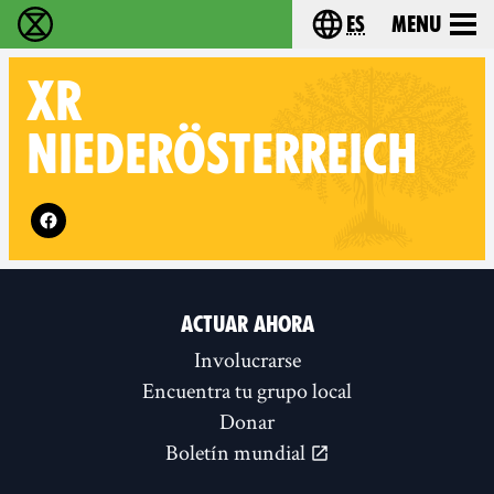
es
Menu
extinction rebellion - Home
Choose your lang
XR
NIEDERÖSTERREICH
Follow XR Niederösterreich on
ACTUAR AHORA
Involucrarse
Encuentra tu grupo local
Donar
Boletín mundial