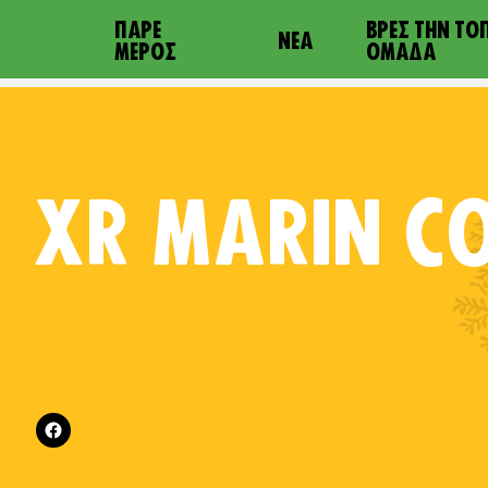
ΠΆΡΕ
ΒΡΕΣ ΤΗΝ ΤΟ
ΝΈΑ
ΜΈΡΟΣ
ΟΜΆΔΑ
XR
MARIN C
Follow XR Marin County on
es on