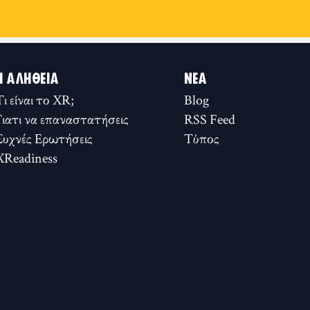
Η ΑΛΉΘΕΙΑ
ΝΈΑ
Τι είναι το XR;
Blog
Γιατι να επαναστατήσεις
RSS Feed
Συχνές Ερωτήσεις
Τύπος
XReadiness