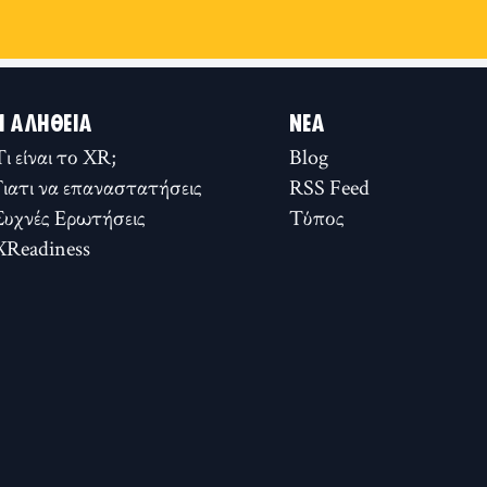
Η ΑΛΉΘΕΙΑ
ΝΈΑ
Τι είναι το XR;
Blog
Γιατι να επαναστατήσεις
RSS Feed
Συχνές Ερωτήσεις
Τύπος
XReadiness