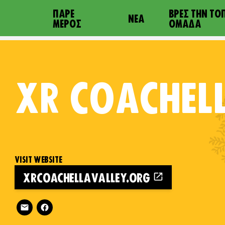
ΠΆΡΕ
ΒΡΕΣ ΤΗΝ ΤΟ
ΝΈΑ
ΜΈΡΟΣ
ΟΜΆΔΑ
XR
COACHELL
VISIT WEBSITE
XRCOACHELLAVALLEY.ORG
es on
Follow XR Coachella Valley on