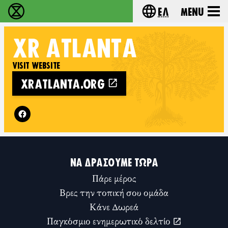
Ελ
Menu
Extinction Rebellion - Home
Choose your lang
XR
ATLANTA
VISIT WEBSITE
XRATLANTA.ORG
Follow XR Atlanta on
ΝΑ ΔΡΆΣΟΥΜΕ ΤΏΡΑ
Πάρε μέρος
Βρες την τοπική σου ομάδα
Κάνε Δωρεά
Παγκόσμιο ενημερωτικό δελτίο