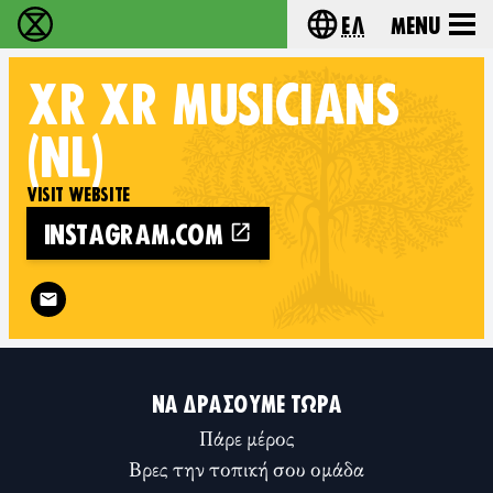
Ελ
Menu
Extinction Rebellion - Home
Choose your lang
XR
XR MUSICIANS
(NL)
VISIT WEBSITE
INSTAGRAM.COM
Follow XR XR Musicians (nl) on
ΝΑ ΔΡΆΣΟΥΜΕ ΤΏΡΑ
Πάρε μέρος
Βρες την τοπική σου ομάδα