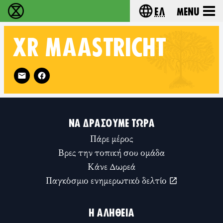
Ελ
Menu
Extinction Rebellion - Home
Choose your lang
XR
MAASTRICHT
Follow XR Maastricht on
ΝΑ ΔΡΆΣΟΥΜΕ ΤΏΡΑ
Πάρε μέρος
Βρες την τοπική σου ομάδα
Κάνε Δωρεά
Παγκόσμιο ενημερωτικό δελτίο
Η ΑΛΉΘΕΙΑ