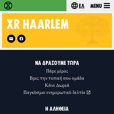
Ελ
Menu
Extinction Rebellion - Home
Choose your lang
XR
HAARLEM
Follow XR Haarlem on
ΝΑ ΔΡΆΣΟΥΜΕ ΤΏΡΑ
Πάρε μέρος
Βρες την τοπική σου ομάδα
Κάνε Δωρεά
Παγκόσμιο ενημερωτικό δελτίο
Η ΑΛΉΘΕΙΑ