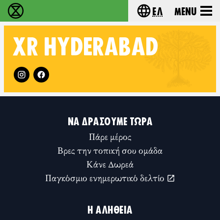
Ελ
Menu
Extinction Rebellion - Home
Choose your lang
XR
HYDERABAD
Follow XR Hyderabad on
ΝΑ ΔΡΆΣΟΥΜΕ ΤΏΡΑ
Πάρε μέρος
Βρες την τοπική σου ομάδα
Κάνε Δωρεά
Παγκόσμιο ενημερωτικό δελτίο
Η ΑΛΉΘΕΙΑ