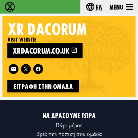
Ελ
Menu
Extinction Rebellion - Home
Choose your lang
XR
DACORUM
VISIT WEBSITE
XRDACORUM.CO.UK
Follow XR Dacorum on
ΕΓΓΡΑΦΉ ΣΤΗΝ ΟΜΆΔΑ
ΝΑ ΔΡΆΣΟΥΜΕ ΤΏΡΑ
Πάρε μέρος
Βρες την τοπική σου ομάδα