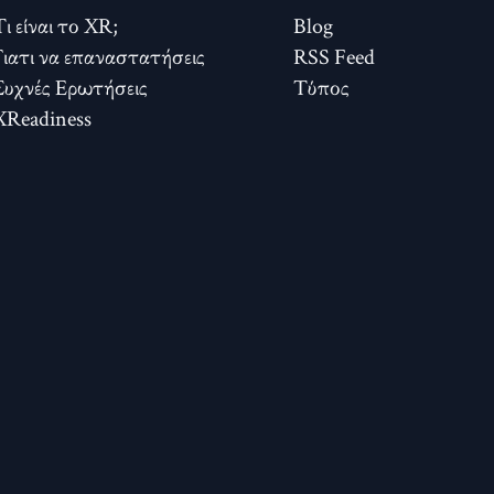
Τι είναι το XR;
Blog
Γιατι να επαναστατήσεις
RSS Feed
Συχνές Ερωτήσεις
Τύπος
XReadiness