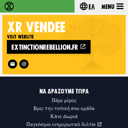
Ελ
Menu
Extinction Rebellion - Home
Choose your lang
XR
VENDÉE
VISIT WEBSITE
EXTINCTIONREBELLION.FR
Follow XR Vendée on
ΝΑ ΔΡΆΣΟΥΜΕ ΤΏΡΑ
Πάρε μέρος
Βρες την τοπική σου ομάδα
Κάνε Δωρεά
Παγκόσμιο ενημερωτικό δελτίο