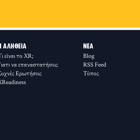
Η ΑΛΉΘΕΙΑ
ΝΈΑ
Τι είναι το XR;
Blog
Γιατι να επαναστατήσεις
RSS Feed
Συχνές Ερωτήσεις
Τύπος
XReadiness