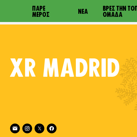
ΠΆΡΕ
ΒΡΕΣ ΤΗΝ ΤΟ
ΝΈΑ
ΜΈΡΟΣ
ΟΜΆΔΑ
XR
MADRID
Follow XR Madrid on