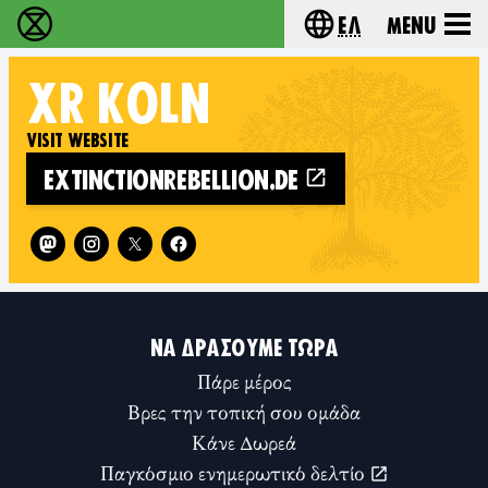
Ελ
Menu
Extinction Rebellion - Home
Choose your lang
XR
KÖLN
VISIT WEBSITE
EXTINCTIONREBELLION.DE
Follow XR Köln on
ΝΑ ΔΡΆΣΟΥΜΕ ΤΏΡΑ
Πάρε μέρος
Βρες την τοπική σου ομάδα
Κάνε Δωρεά
Παγκόσμιο ενημερωτικό δελτίο