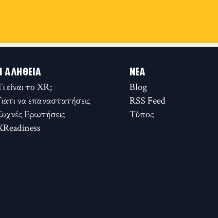
Η ΑΛΉΘΕΙΑ
ΝΈΑ
Τι είναι το XR;
Blog
Γιατι να επαναστατήσεις
RSS Feed
Συχνές Ερωτήσεις
Τύπος
XReadiness