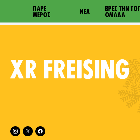
ΠΆΡΕ
ΒΡΕΣ ΤΗΝ ΤΟ
ΝΈΑ
ΜΈΡΟΣ
ΟΜΆΔΑ
XR
FREISING
Follow XR Freising on