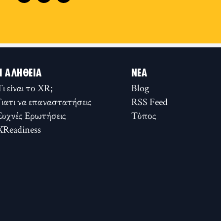
Η ΑΛΉΘΕΙΑ
ΝΈΑ
Τι είναι το XR;
Blog
Γιατι να επαναστατήσεις
RSS Feed
Συχνές Ερωτήσεις
Τύπος
XReadiness