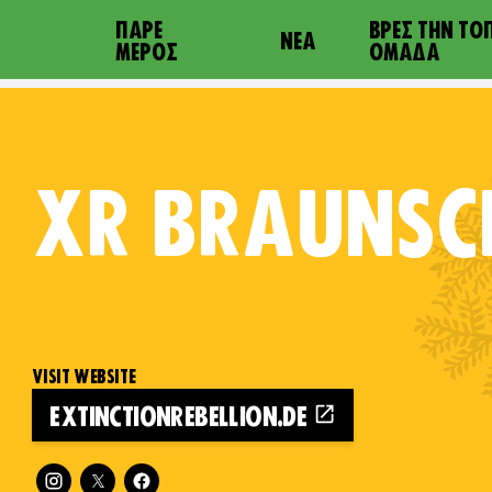
ΠΆΡΕ
ΒΡΕΣ ΤΗΝ ΤΟ
ΝΈΑ
ΜΈΡΟΣ
ΟΜΆΔΑ
XR
BRAUNSC
VISIT WEBSITE
EXTINCTIONREBELLION.DE
Follow XR Braunschweig on