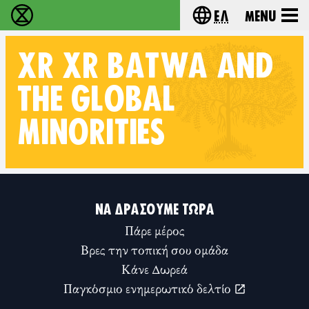
Ελ
Menu
Extinction Rebellion - Home
Choose your lang
XR
XR BATWA AND
THE GLOBAL
MINORITIES
Follow XR XR Batwa and the Global Minorities on
ΝΑ ΔΡΆΣΟΥΜΕ ΤΏΡΑ
Πάρε μέρος
Βρες την τοπική σου ομάδα
Κάνε Δωρεά
Παγκόσμιο ενημερωτικό δελτίο