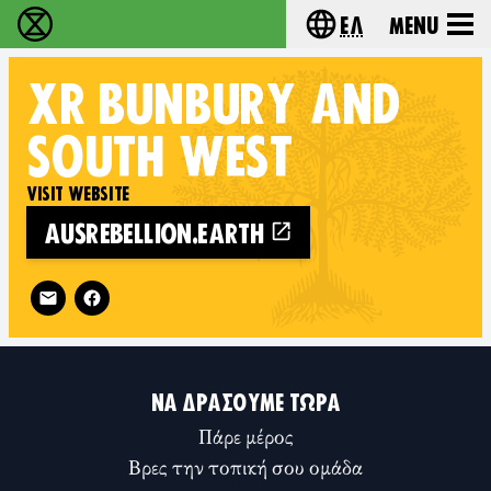
Ελ
Menu
Extinction Rebellion - Home
Choose your lang
XR
BUNBURY AND
SOUTH WEST
VISIT WEBSITE
AUSREBELLION.EARTH
Follow XR Bunbury and South West on
ΝΑ ΔΡΆΣΟΥΜΕ ΤΏΡΑ
Πάρε μέρος
Βρες την τοπική σου ομάδα