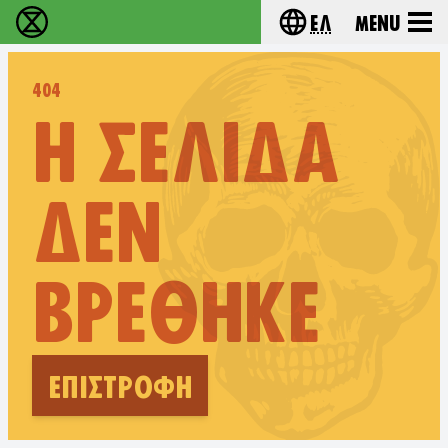
Ελ
Menu
Extinction Rebellion - Home
Choose your lang
404
Η ΣΕΛΊΔΑ
ΔΕΝ
ΒΡΈΘΗΚΕ
ΕΠΙΣΤΡΟΦΉ