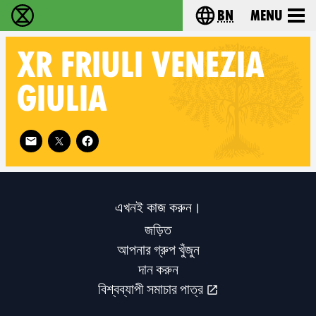
bn
Menu
বিলুপ্তি বিদ্রোহ - Home
Choose your langu
XR
FRIULI VENEZIA
GIULIA
Follow XR Friuli Venezia Giulia on
এখনই কাজ করুন।
জড়িত
আপনার গ্রুপ খুঁজুন
দান করুন
বিশ্বব্যাপী সমাচার পাত্র