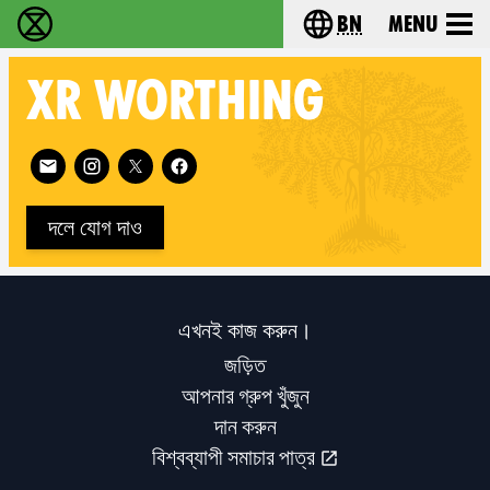
bn
Menu
বিলুপ্তি বিদ্রোহ - Home
Choose your langu
XR
WORTHING
Follow XR Worthing on
দলে যোগ দাও
এখনই কাজ করুন।
জড়িত
আপনার গ্রুপ খুঁজুন
দান করুন
বিশ্বব্যাপী সমাচার পাত্র