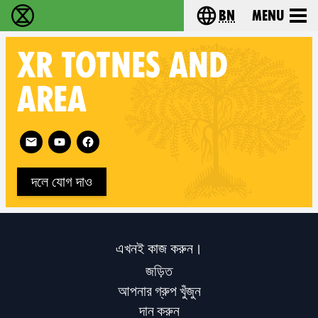
bn
Menu
বিলুপ্তি বিদ্রোহ - Home
Choose your langu
XR
TOTNES AND
AREA
Follow XR Totnes and Area on
দলে যোগ দাও
এখনই কাজ করুন।
জড়িত
আপনার গ্রুপ খুঁজুন
দান করুন