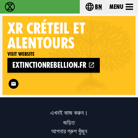
bn
Menu
বিলুপ্তি বিদ্রোহ - Home
Choose your langu
XR
CRÉTEIL ET
ALENTOURS
Visit website
extinctionrebellion.fr
Follow XR Créteil et alentours on
এখনই কাজ করুন।
জড়িত
আপনার গ্রুপ খুঁজুন