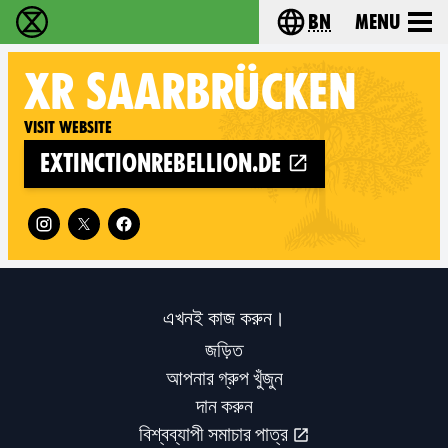
bn
Menu
বিলুপ্তি বিদ্রোহ - Home
Choose your langu
XR
SAARBRÜCKEN
Visit website
extinctionrebellion.de
Follow XR Saarbrücken on
এখনই কাজ করুন।
জড়িত
আপনার গ্রুপ খুঁজুন
দান করুন
বিশ্বব্যাপী সমাচার পাত্র