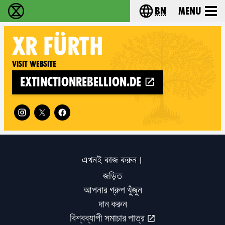
bn
Menu
বিলুপ্তি বিদ্রোহ - Home
Choose your langu
XR
FÜRTH
Visit website
extinctionrebellion.de
Follow XR Fürth on
এখনই কাজ করুন।
জড়িত
আপনার গ্রুপ খুঁজুন
দান করুন
বিশ্বব্যাপী সমাচার পাত্র