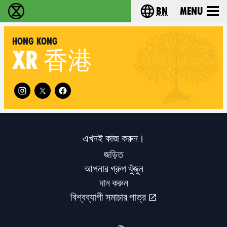
bn
Menu
বিলুপ্তি বিদ্রোহ - Home
Choose your langu
Hong Kong
XR
香港
Follow XR Hong Kong on
এখনই কাজ করুন।
জড়িত
আপনার গ্রুপ খুঁজুন
দান করুন
বিশ্বব্যাপী সমাচার পাত্র