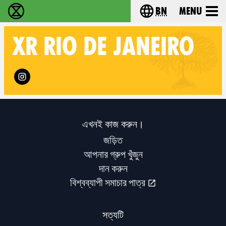
bn
Menu
বিলুপ্তি বিদ্রোহ - Home
Choose your langu
XR
RIO DE JANEIRO
Follow XR RIO DE JANEIRO on
এখনই কাজ করুন।
জড়িত
আপনার গ্রুপ খুঁজুন
দান করুন
বিশ্বব্যাপী সমাচার পাত্র
সত্যটি