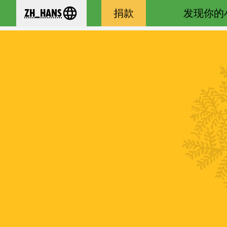
zh_Hans
捐款
发现你的
se your language