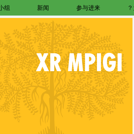
小组
新闻
参与进来
XR
MPIGI
RELATED CO
Follow XR U
Follow XR Mpigi on