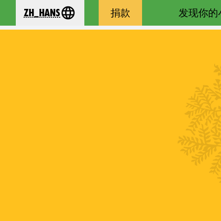
zh_Hans
捐款
发现你的
se your language