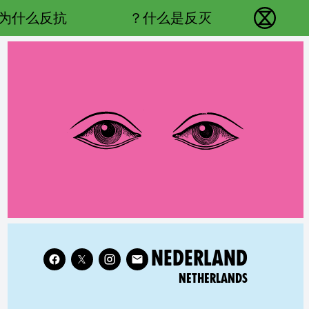
Main navigation
为什么反抗？
什么是反灭？
反抗灭绝 - Home
Follow XR Netherlands on
RELATED COUNTRY GROUP:
NEDERLAND
NETHERLANDS