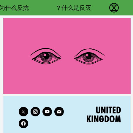
Main navigation
为什么反抗？
什么是反灭？
反抗灭绝 - Home
Follow XR United Kingdom on
RELATED COUNTRY GROUP:
UNITED
KINGDOM