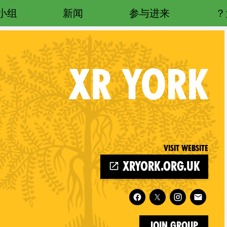
小组
新闻
参与进来
XR
YORK
Visit website
xryork.org.uk
Follow XR York on
Join Group