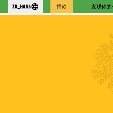
zh_Hans
捐款
发现你的
se your language