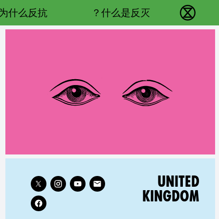
Main navigation
为什么反抗？
什么是反灭？
反抗灭绝 - Home
Follow XR United Kingdom on
RELATED COUNTRY GROUP:
UNITED
KINGDOM