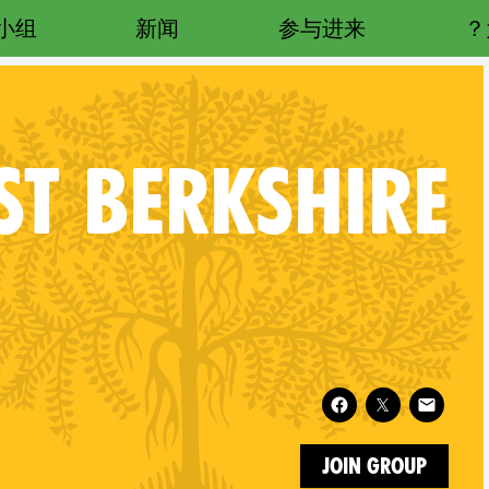
小组
新闻
参与进来
T BERKSHIRE
Follow XR West Berkshire on
Join Group