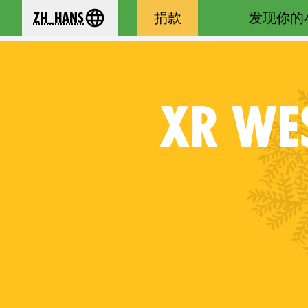
zh_Hans
捐款
发现你的
se your language
XR
WES