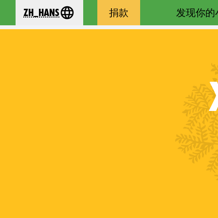
zh_Hans
捐款
发现你的
se your language