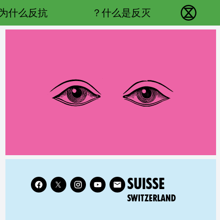
Main navigation
为什么反抗？
什么是反灭？
反抗灭绝 - Home
Follow XR Switzerland on
RELATED COUNTRY GROUP:
SUISSE
SWITZERLAND