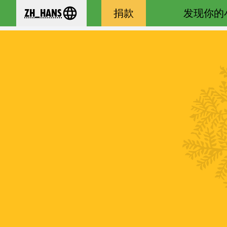
zh_Hans
捐款
发现你的
se your language