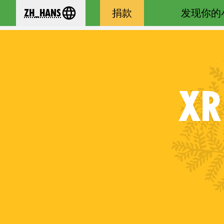
zh_Hans
捐款
发现你的
se your language
XR