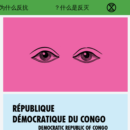
Main navigation
为什么反抗？
什么是反灭？
反抗灭绝 - Home
RELATED COUNTRY GROUP:
RÉPUBLIQUE
DÉMOCRATIQUE DU CONGO
DEMOCRATIC REPUBLIC OF CONGO