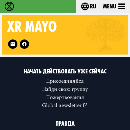
ru
Menu
Extinction Rebellion - Home
Choose your langu
XR
MAYO
Follow XR Mayo on
НАЧАТЬ ДЕЙСТВОВАТЬ УЖЕ СЕЙЧАС
Присоединяйся
Найди свою группу
Пожертвования
Global newsletter
ПРАВДА