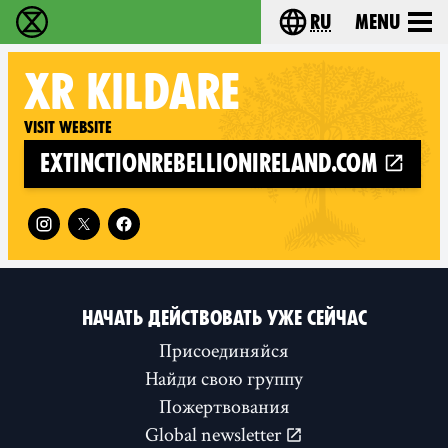
ru
Menu
Extinction Rebellion - Home
Choose your langu
XR
KILDARE
Visit website
extinctionrebellionireland.com
Follow XR Kildare on
НАЧАТЬ ДЕЙСТВОВАТЬ УЖЕ СЕЙЧАС
Присоединяйся
Найди свою группу
Пожертвования
Global newsletter