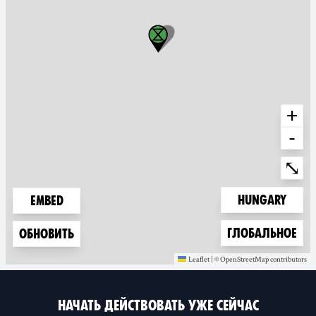
+
-
Ente
⤡
Zoom to
Hungary
Embed
Zoom to
Глобальное
Обновить
Leaflet
|
©
OpenStreetMap
contributors
(new window)
(new window)
НАЧАТЬ ДЕЙСТВОВАТЬ УЖЕ СЕЙЧАС