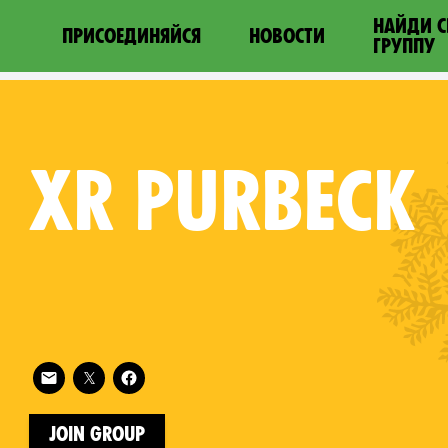
НАЙДИ 
ПРИСОЕДИНЯЙСЯ
НОВОСТИ
ГРУППУ
XR
PURBECK
Follow XR Purbeck on
on
Join Group